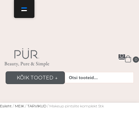
TASUTA kohaletoimetamine Eesti
siseselt pakiautomaatidesse alates 69
eurost
0
Otsi:
KÕIK TOOTED ↓
Esileht
/
MEIK
/
TARVIKUD
/ Makeup pintslite komplekt 5tk