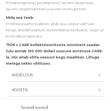
Põsepunapintsel, puudripintsel, lauvärvi aluspintsel,
lauvärvi segamispintsel ja lauvärvi kortsupintsel
Mida see teeb:
Professionaalne kvaliteet, aitab luua veatut välimust,
kerge, tihedalt pakitud, sünteetilistest kiududest, vegan ja
kontrollitud rakendus
*PÜR x CARE kollektsioonitoote ostmisest saadav
tulu annab 100 000 dollari suuruse annetuse CARE-
le, mis aitab võita vaesust kogu maailmas. Liituge
meiega selles võitluses.
KIRJELDUS
KOOSTIS
Seotud tooted