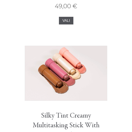
49,00
€
Sellel
VALI
tootel
on
mitu
varianti.
Valikud
saab
valida
toote
lehel
Silky Tint Creamy
Multitasking Stick With