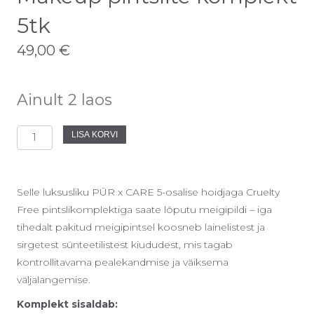
5tk
49,00
€
Ainult 2 laos
Makeup
LISA KORVI
pintslite
komplekt
Selle luksusliku PÜR x CARE 5-osalise hoidjaga Cruelty
5tk
Free pintslikomplektiga saate lõputu meigipildi – iga
tihedalt pakitud meigipintsel koosneb lainelistest ja
kogus
sirgetest sünteetilistest kiududest, mis tagab
kontrollitavama pealekandmise ja väiksema
väljalangemise.
Komplekt sisaldab: