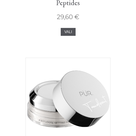
Peptides
29,60
€
Sellel
VALI
tootel
on
mitu
varianti.
Valikud
saab
valida
toote
lehel