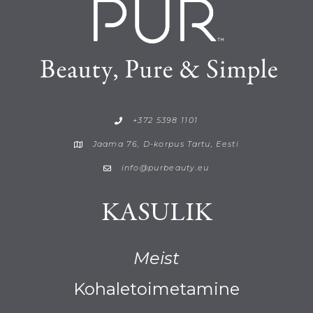
+372 5398 1101
Jaama 76, D-korpus Tartu, Eesti
info@purbeauty.eu
KASULIK
Meist
Kohaletoimetamine